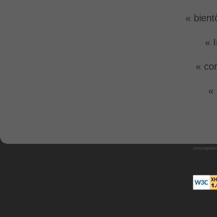
« bient
« 
« co
«
conception